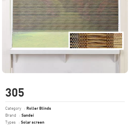
305
Roller Blinds
Category
:
Sandei
Brand
:
Solar screen
Types
: