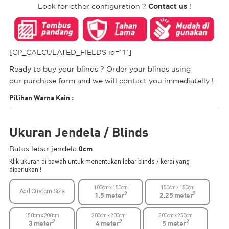
Contact us
Look for other configuration ?
!
[CP_CALCULATED_FIELDS id=”1″]
Ready to buy your blinds ? Order your blinds using
our purchase form and we will contact you immediatelly !
Pilihan Warna Kain
:
Ukuran Jendela / Blinds
0cm
Batas lebar jendela
Klik ukuran di bawah untuk menentukan lebar blinds / kerai yang
diperlukan !
100cm x 150cm
150cm x 150cm
Add Custom Size
2
2
1.5 meter
2.25 meter
150cm x 200cm
200cm x 200cm
200cm x 250cm
2
2
2
3 meter
4 meter
5 meter