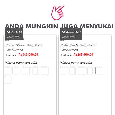
Related products
SPZETO3
SP4000-RB
VARIANTS
VARIANTS
Roman Shade
,
Sharp Point
,
Roller Blinds
,
Sharp Point
,
Solar Screen
Solar Screen
Rp
440,000.00
Rp
265,000.00