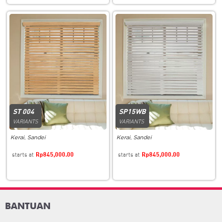
ST 004
SP15WB
VARIANTS
VARIANTS
Kerai
,
Sandei
Kerai
,
Sandei
Rp
845,000.00
Rp
845,000.00
BANTUAN