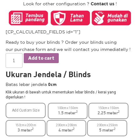
Contact us
Look for other configuration ?
!
[CP_CALCULATED_FIELDS id=”1″]
Ready to buy your blinds ? Order your blinds using
our purchase form and we will contact you immediatelly !
Add to cart
Ukuran Jendela / Blinds
0cm
Batas lebar jendela
Klik ukuran di bawah untuk menentukan lebar blinds / kerai yang
diperlukan !
100cm x 150cm
150cm x 150cm
Add Custom Size
2
2
1.5 meter
2.25 meter
150cm x 200cm
200cm x 200cm
200cm x 250cm
2
2
2
3 meter
4 meter
5 meter