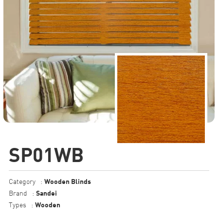
SP01WB
Wooden Blinds
Category
:
Sandei
Brand
:
Wooden
Types
: