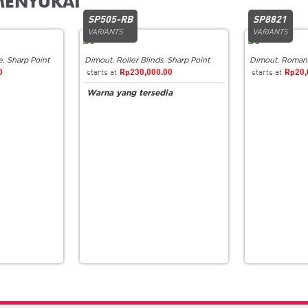
SP505-RB
SP8821
VARIANTS
VARIANTS
e
,
Sharp Point
Dimout
,
Roller Blinds
,
Sharp Point
Dimout
,
Roman
0
Rp
230,000.00
Rp
20,