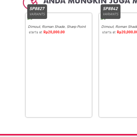
Related products
SP8827
SP8842
VARIANTS
VARIANTS
Dimout
,
Roman Shade
,
Sharp Point
Dimout
,
Roman Shad
Rp
20,000.00
Rp
20,000.0