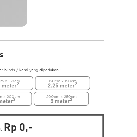
ds
 blinds / kerai yang diperlukan !
cm x 150cm
150cm x 150cm
2
2
5 meter
2.25 meter
m x 200cm
200cm x 250cm
2
2
meter
5 meter
Rp 0,-
al