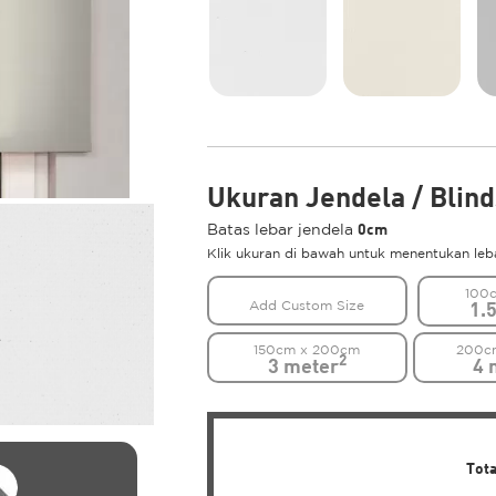
Ukuran Jendela / Blin
0cm
Batas lebar jendela
Klik ukuran di bawah untuk menentukan lebar
100
1.
Add Custom Size
150cm x 200cm
200c
2
3 meter
4 
Tot