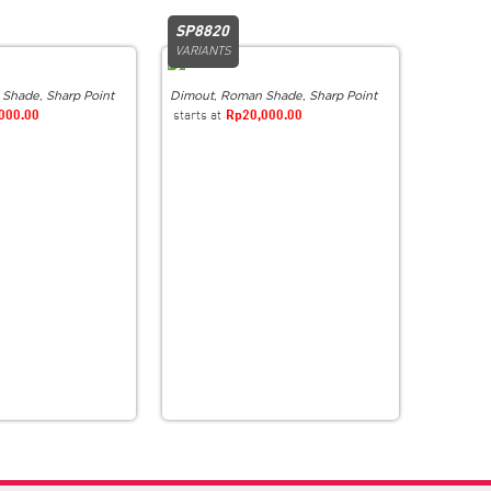
SP8820
VARIANTS
 Shade
,
Sharp Point
Dimout
,
Roman Shade
,
Sharp Point
000.00
Rp
20,000.00