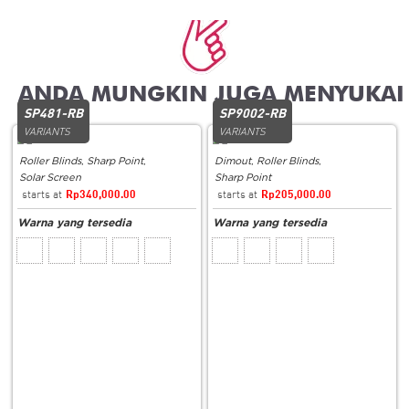
Related products
SP481-RB
SP9002-RB
VARIANTS
VARIANTS
Roller Blinds
,
Sharp Point
,
Dimout
,
Roller Blinds
,
Solar Screen
Sharp Point
Rp
340,000.00
Rp
205,000.00