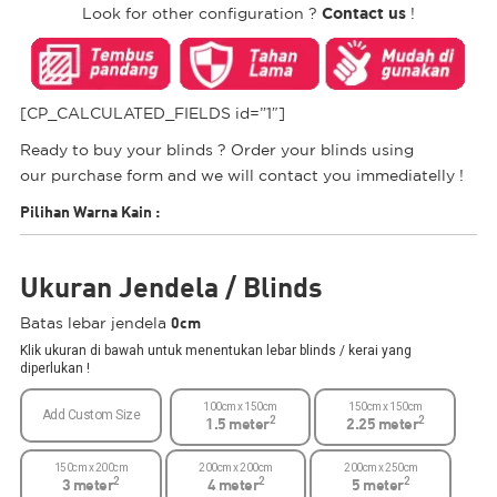
Contact us
Look for other configuration ?
!
[CP_CALCULATED_FIELDS id=”1″]
Ready to buy your blinds ? Order your blinds using
our purchase form and we will contact you immediatelly !
Pilihan Warna Kain
:
Ukuran Jendela / Blinds
0cm
Batas lebar jendela
Klik ukuran di bawah untuk menentukan lebar blinds / kerai yang
diperlukan !
100cm x 150cm
150cm x 150cm
Add Custom Size
2
2
1.5 meter
2.25 meter
150cm x 200cm
200cm x 200cm
200cm x 250cm
2
2
2
3 meter
4 meter
5 meter