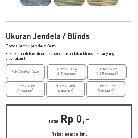
Ukuran Jendela / Blinds
0cm
Batas lebar jendela
Klik ukuran di bawah untuk menentukan lebar blinds / kerai yang
diperlukan !
100cm x 150cm
150cm x 150cm
Add Custom Size
2
2
1.5 meter
2.25 meter
150cm x 200cm
200cm x 200cm
200cm x 250cm
2
2
2
3 meter
4 meter
5 meter
Rp 0,-
Total
Rekap pembelian: