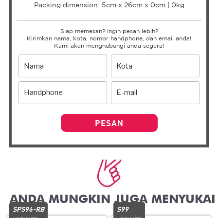
Packing dimension: 5cm x 26cm x 0cm | 0kg
Siap memesan? Ingin pesan lebih?
Kirimkan nama, kota, nomor handphone, dan email anda!
Kami akan menghubungi anda segera!
PESAN
Related products
SPS96-RB
S99